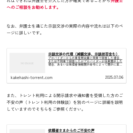
ればできれば弁護士を介入した方が確実であることから
弁護士
へのご相談をお勧めします。
なお、弁護士を通じた示談交渉の実際の内容や流れは以下のペ
ージに詳しいです。
示談交渉の代理（減額交渉、示談拒否含む）
プロバイダーからの意見照会書に同意で回答した場合、
または不同意で回答したがプロバイダーが任意開示した
場合、あるいは発信者情報開示命令によって開示に至っ
た場合、製作会社との示談交渉が開始されます。示談に
は「個別合意」と「包括合意」があります。
2025.07.06
kakehashi-torrent.com
また、トレント利用による開示請求や通知書を受領した方のご
不安の声（トレント利用の体験談）を別のページに詳細を説明
していますのでそちらをご参照ください。
依頼者さまからのご不安の声