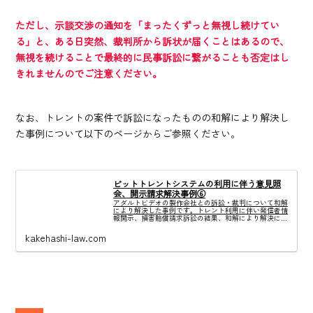
ただし、示談交渉の通知を「まったくずっと無視し続けてい
る」と、ある日突然、裁判所から訴状が届くことはあるので、
無視を続けることで最終的に民事訴訟に繋がることも否定はし
きれませんのでご注意ください。
なお、トレントの案件で訴訟になったものの和解により解決し
た事例について以下のページからご参照ください。
ビットトレントシステムの利用に伴う意見照
会、開示請求解決事例⑥
アダルトビデオの製作会社との訴訟・裁判について和解
により解決した事例です。トレント利用に伴い発信者情
報開示、損害賠償請求訴訟の結果、和解により解決に至
りました。
kakehashi-law.com