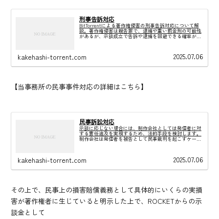
刑事告訴対応
BitTorrentによる著作権侵害の刑事告訴対応について解
説。著作権侵害は親告罪で、逮捕や重い罰金刑の可能性
があるが、示談成立で告訴や逮捕を回避できる確率が高
い。しかし、直ちに示談を行うことには要注意として、
早期の弁護士相談を推奨している。
2025.07.06
kakehashi-torrent.com
【当事務所の民事事件対応の詳細はこちら】
民事訴訟対応
示談に応じない場合には、制作会社としては発信者に対
する責任追及を実現するため、法的手段を検討します。
制作会社は発信者を被告として民事裁判を起こすケース
があります。「ダウンロード回数」×「当該作品の利益
額」を損害として数百万円程度の請求です。
2025.07.06
kakehashi-torrent.com
その上で、民事上の損害賠償義務として具体的にいくらの実損
害が著作権者に生じていると明示した上で、ROCKETからの示
談金として