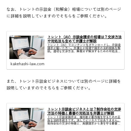
なお、トレントの示談金（和解金）相場については別のページ
に詳細を説明していますのでそちらをご参照ください。
トレント（AV）示談金請求の相場は？交渉方法
や対処法も含めて弁護士が解説
トレント（AV）でコンテンツをダウンロードし、示談金
請求が届いた方へ。弁護士が相場や請求の法的根拠を解
説。適切な交渉方法、無視せず解決するための対処法を
いますぐ確認しましょう。
kakehashi-law.com
また、トレント示談金ビジネスについては別のページに詳細を
説明していますのでそちらをご参照ください。
トレント示談金ビジネスとは？制作会社の交渉
方法の特徴と最善の対処法を弁護士が解説
トレント示談金請求は、権利者が著作権を守るための正
当な法的手続きです。決してビジネスではありません。
制作会社の交渉の特徴と、高額請求から身を守る最善の
対処法を弁護士が解説します。