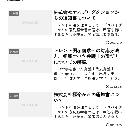
株式会社オムプロダクションか
未分類
らの通知書について
トレント利用を理由として、プロバイダ
ーからの意見照会書が届き、回答を提出
するなどした結果、開示請求者である株
式会社オムプロダクションの代理人弁護
2025.12.19
士から通知書が届いた場合には、どのよ
うに対応をするべきでしょうか？トレン
トレント開示請求への対応方法
未分類
ト案件は、制作会社やその代理人弁護士
と、相談すべき弁護士の選び方
によってその後の示談条件や、提示示談
についての解説
金額などが変わります。そこで、今回は
以下のとおり株式会社オムプロダクショ
この記事を書いた弁護士代表弁護士
ンからの通知書内容を踏まえた解説をし
呉 裕麻（おー ゆうま）出身：東
たいと思います。
京 出身大学：早稲田大学２００８年
に弁護士登録後、消費者案件（出会い系
2025.11.15
サイト、占いサイト、ロマンス詐欺その
他）、負債処理（過払い、債務整理、破
株式会社極楽からの通知書につ
未分類
産、民事再生）、男女問題（離婚...
いて
トレント利用を理由として、プロバイダ
ーからの意見照会書が届き、回答を提出
するなどした結果、開示請求者である株
式会社極楽の代理人弁護士から通知書が
2025.12.19
届いた場合には、どのように対応をする
べきでしょうか？トレント案件は、制作