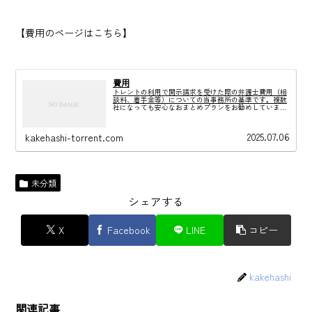
【費用のページはこちら】
費用
トレントの利用で開示請求を受けた際の弁護士費用（相
談料、着手金等）についての当事務所の基準です。複数
社になっても安心なおまとめプランをお勧めしていま
す。
2025.07.06
kakehashi-torrent.com
未分類
シェアする
X
Facebook
LINE
コピー
kakehashi
関連記事