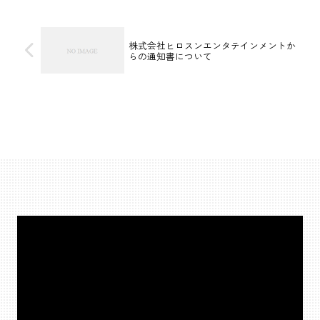
会社やその代理人弁護士によってその後
の示談条件や、提示示談金額などが変わ
ります。そこで、今回は以下のとおり株
式会社極楽からの通知書内容を踏まえた
株式会社ヒロスンエンタテインメントか
らの通知書について
解説をしたいと思います。
動
画
プ
レ
ー