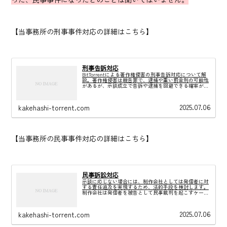
【当事務所の刑事事件対応の詳細はこちら】
刑事告訴対応
BitTorrentによる著作権侵害の刑事告訴対応について解
説。著作権侵害は親告罪で、逮捕や重い罰金刑の可能性
があるが、示談成立で告訴や逮捕を回避できる確率が高
い。しかし、直ちに示談を行うことには要注意として、
早期の弁護士相談を推奨している。
2025.07.06
kakehashi-torrent.com
【当事務所の民事事件対応の詳細はこちら】
民事訴訟対応
示談に応じない場合には、制作会社としては発信者に対
する責任追及を実現するため、法的手段を検討します。
制作会社は発信者を被告として民事裁判を起こすケース
があります。「ダウンロード回数」×「当該作品の利益
額」を損害として数百万円程度の請求です。
2025.07.06
kakehashi-torrent.com