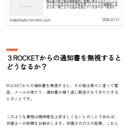
岡山香川架け橋法律事務所に実際に寄せられたトレント
ユーザーの方々からの不安の声（トレントの体験談）を
まとめ、同じような悩みを抱えている方々が「自分だけ
ではない」と少しでも安心できる場を提供したいと考え
ています。少しでもご不安の解消にお役立ちできればと
思います。
2025.07.11
kakehashi-torrent.com
３ROCKETからの通知書を無視すると
どうなるか？
ROCKETからの通知書を無視すると、その後は再々に渡って電
話、メールが来たり、通知書が繰り返し郵送されてきたりする
とのことです。
このような事態は精神衛生上好ましくないとのことであれば、
弁護士への依頼をお勧めします。弁護士の介入の結果、これら