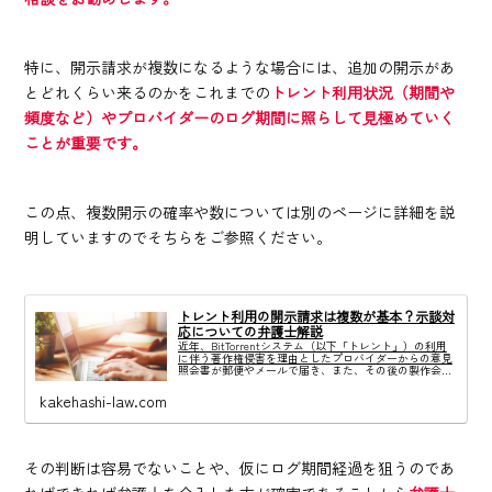
特に、開示請求が複数になるような場合には、追加の開示があ
とどれくらい来るのかをこれまでの
トレント利用状況（期間や
頻度など）やプロバイダーのログ期間に照らして見極めていく
ことが重要です。
この点、複数開示の確率や数については別のページに詳細を説
明していますのでそちらをご参照ください。
トレント利用の開示請求は複数が基本？示談対
応についての弁護士解説
近年、BitTorrentシステム（以下「トレント」）の利用
に伴う著作権侵害を理由としたプロバイダーからの意見
照会書が郵便やメールで届き、また、その後の製作会社
からの通知に関するご相談が急増しています。また、期
間を空けて複数社からまばらに開...
kakehashi-law.com
その判断は容易でないことや、仮にログ期間経過を狙うのであ