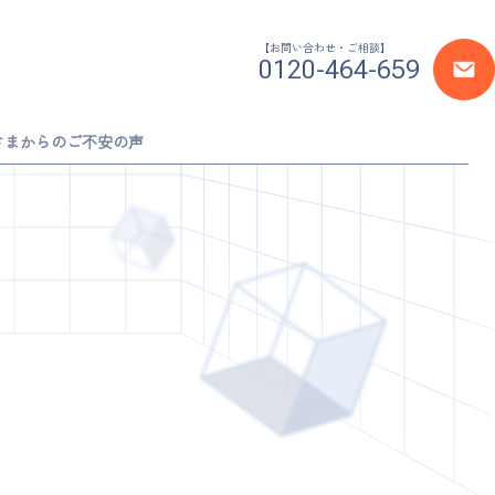
【お問い合わせ・ご相談】
お
0120-464-659
問
い
さまからのご不安の声
合
わ
せ
・
ご
予
約
メ
ー
ル
フ
ォ