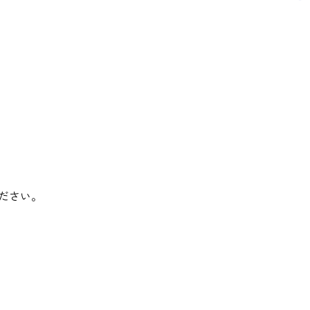
ー
ム
ださい。