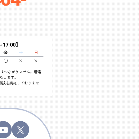
～17:00】
金
土
日
○
×
×
め電話はつながりません。着電
いたします。
相談を実施しておりませ