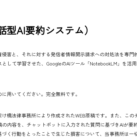
話型AI要約システム）
権侵害と、それに対する発信者情報開示請求への対処法を専門
て学習させた、GoogleのAIツール「NotebookLM」を
のに用いてください。完全無料です。
架け橋法律事務所により作成されたWEB原稿です。また、この
稿の内容を、チャットボットに入力された質問に基づきAIが要
基づく行動をとったことで生じた損害について、当事務所は一