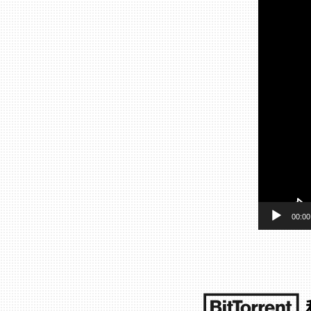
動
画
プ
レ
ー
ヤ
ー
00:00