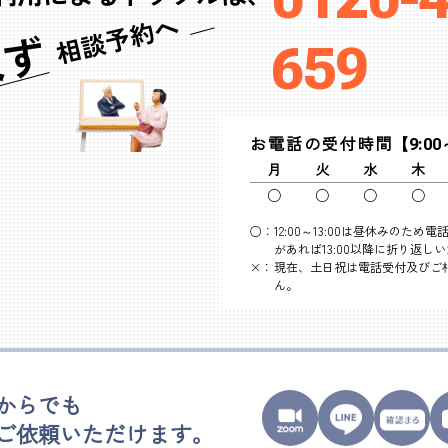
659
お電話の受付時間
【9:00
月
火
水
木
○
○
○
○
○：
12:00～13:00は昼休みのた
があれば13:00以降に折り返し
×：
現在、土日祝は電話受付及びご
ん。
からでも
ご依頼
いただけます。