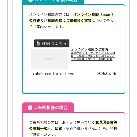
オンライン相談の方には、
オンライン相談（zoom）
の詳細
及び
相談の際にご準備頂く書類
について合わせ
てご案内いたします。
オンライン相談のご案内
当事務所では、オンラインでのご相
談、ご依頼に対応をしております。
その方法等について、お問い合わせ
を多く頂戴することから以下のとお
りご案内いたします。
2025.07.06
kakehashi-torrent.com
ご来所相談の場合
ご来所相談の方は、お手元に届いている
意見照会書等
の書類一式
と、
印鑑
（認めで構いません。）を、当日
ご持参ください。