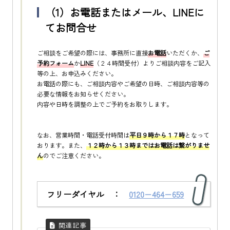
（1）お電話またはメール、LINEに
てお問合せ
ご相談をご希望の際には、事務所に直接
お電話
いただくか、
ご
予約
フォーム
か
LINE
（２４時間受付）よりご相談内容をご記入
等の上、お申込みください。
お電話の際にも、ご相談内容やご希望の日時、ご相談内容等の
必要な情報をお知らせください。
内容や日時を調整の上でご予約をお取りします。
なお、営業時間・電話受付時間は
平日９時から１７時
となって
おります。また、
１２時から１３時まではお電話は繋がりませ
ん
のでご注意ください。
フリーダイヤル ：
0120−464−659