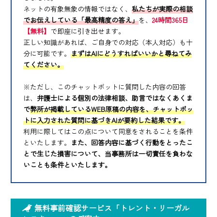
ネットの有象無象の情報ではなく、
私たちが実際の相談
でお伝えしている「最高精度の答え」
を、
24時間365日
【無料】
で即座に引き出せます。
正しい知識があれば、ご自身での対応（本人対応）も十
分に可能です。
まずはAIにどうすればいいかと尋ねてみ
てください。
※ただし、このチャットボットに質問した内容の回答
は、
弁護士による個別の法律相談、助言ではなくあくま
で
弊所が掲載しているWEB原稿の内容を、チャットボッ
トに入力された質問に基づきAIが要約した結果です。
利用に際してはこの点について同意をされることを条件
といたします。
また、回答内容に基づく行動をとったこ
とで生じた損害について、当事務所は一切責任を負わな
いことも条件といたします。
無料事前確認サービス「トレント・リーガル