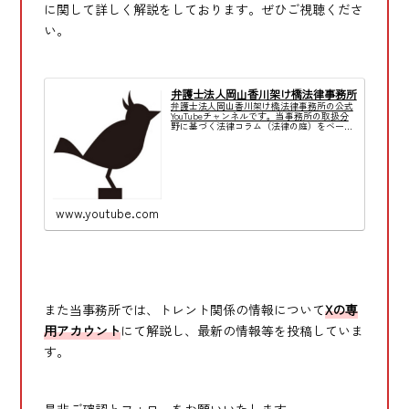
に関して詳しく解説をしております。ぜひご視聴くださ
い。
弁護士法人岡山香川架け橋法律事務所
弁護士法人岡山香川架け橋法律事務所の公式
YouTubeチャンネルです。当事務所の取扱分
野に基づく法律コラム（法律の庭）をベース
に、その内容を動画にしています。【法律コ
ラム（法律の庭）はこちら↓】現在、コメン
ト欄にご質問やご相談をお寄せ頂きま...
www.youtube.com
また当事務所では、トレント関係の情報について
Xの専
用アカウント
にて解説し、最新の情報等を投稿していま
す。
是非ご確認とフォローをお願いいたします。