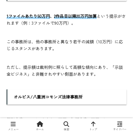
1ファイルあたり50万円
、
2作品目以降20万円加算
という提示がさ
れます（例：3ファイルで90万円）。
この事務所は、他の事務所と異なり若干の減額（10万円）に応
じるスタンスがあります。
ただし、提示額は裁判例に照らして高額な傾向にあり、「示談
金ビジネス」と非難されやすい側面があります。
オルビス/
八重洲コモンズ法律事務所
個別合意1ファイルあたり44万円
、
包括合意77万円
の提示が通常
です。この個別合意44万円も高額な水準であり、「示談金ビジ
メニュー
ホーム
検索
トップ
サイドバー