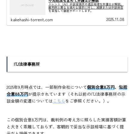
や対処法も含めて弁護士が解説
トレント（AV）示談金請求の適正相場を弁護士が解説。
裁判例と異なる過大な請求に対し、減額または示談拒否
を目指して徹底サポートします。
2025.11.08
kakehashi-torrent.com
ITJ
法律事務所
2025年9月時点では、一部制作会社について
個別合意8万円
、
包括
合意88万円
が提示されています（それ以前のITJ法律事務所の示
談金額の変遷については
こちら
をご参照ください。）。
この個別合意8万円は、裁判例の考え方に照らした実損害額計算
と大きく乖離しておらず、客観的で妥当な示談相場に基づく提
示だと評価できます。