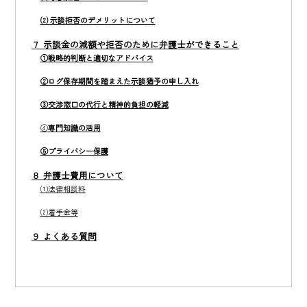
⑵
示談拒否のデメリットについて
７
示談金の減額や拒否のために弁護士ができること
①戦略的判断と適切なアドバイス
②ログ保存期間を踏まえた示談猶予の申し入れ
③交渉窓口の代行と精神的負担の軽減
④
専門知識の活用
⑤プライバシー保護
８
弁護士費用について
⑴法律相談料
⑵着手金等
９
よくある質問