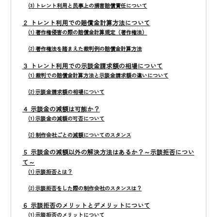
⑶ トレント利用と民事上の損害賠償責任について
２
トレント利用での賠償金計算方法について
⑴
著作権侵害の際の賠償金計算規定（著作権法）
⑵
著作権法を踏まえた裁判例の賠償金計算方法
３
トレント利用での示談金請求額の相場について
⑴
裁判での賠償金計算方法と示談金請求額の違いについて
⑵
示談金請求額の相場について
４
示談金の減額は可能か？
⑴
示談金の減額の可否について
⑵
制作会社ごとの減額についてのスタンス
５
示談金の減額以外の解決方法はあるか？～示談拒否につい
て～
⑴
示談拒否とは？
⑵
示談拒否をした際の制作会社のスタンスは？
６
示談拒否のメリットとデメリットについて
⑴
示談拒否のメリットについて