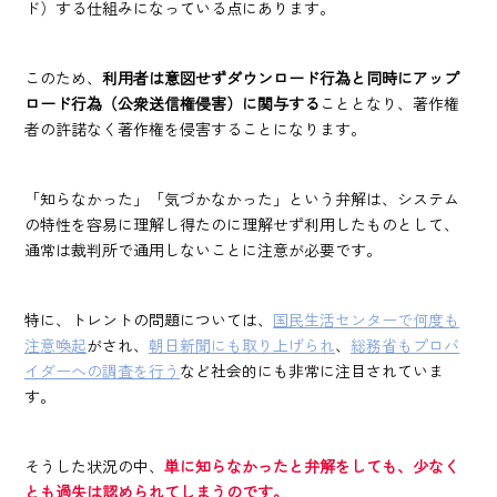
ド）する仕組みになっている点にあります。
このため、
利用者は意図せずダウンロード行為と同時にアップ
ロード行為（公衆送信権侵害）に関与する
こととなり、著作権
者の許諾なく著作権を侵害することになります。
「知らなかった」「気づかなかった」という弁解は、システム
の特性を容易に理解し得たのに理解せず利用したものとして、
通常は裁判所で通用しないことに注意が必要です。
特に、トレントの問題については、
国民生活センターで何度も
注意喚起
がされ、
朝日新聞にも取り上げられ
、
総務省もプロバ
イダーへの調査を行う
など社会的にも非常に注目されていま
す。
そうした状況の中、
単に知らなかったと弁解をしても、少なく
とも過失は認められてしまうのです。