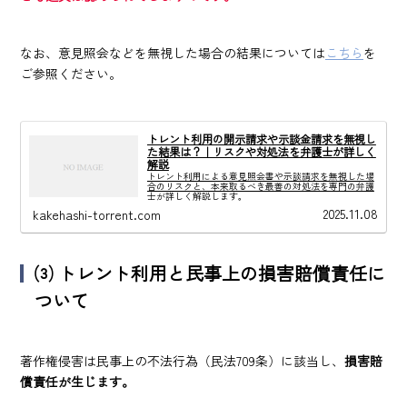
なお、意見照会などを無視した場合の結果については
こちら
を
ご参照ください。
トレント利用の開示請求や示談金請求を無視し
た結果は？｜リスクや対処法を弁護士が詳しく
解説
トレント利用による意見照会書や示談請求を無視した場
合のリスクと、本来取るべき最善の対処法を専門の弁護
士が詳しく解説します。
2025.11.08
kakehashi-torrent.com
⑶ トレント利用と民事上の損害賠償責任に
ついて
著作権侵害は民事上の不法行為（民法709条）に該当し、
損害賠
償責任が生じます。