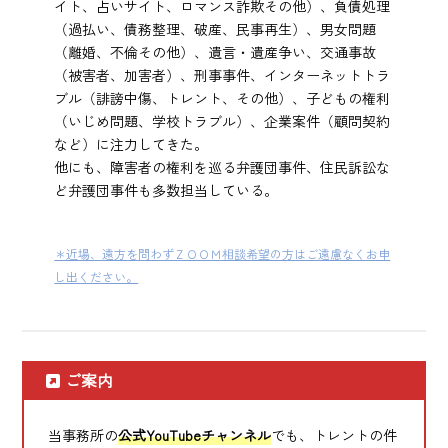
イト、占いサイト、ロマンス詐欺その他）、負債処理
（過払い、債務整理、破産、民事再生）、男女問題
（離婚、不倫その他）、遺言・遺産争い、交通事故
（被害者、加害者）、刑事事件、インターネットトラ
ブル（誹謗中傷、トレント、その他）、子どもの権利
（いじめ問題、学校トラブル）、企業案件（顧問契約
など）に注力してきた。
他にも、障害者の権利を巡る弁護団事件、住民訴訟な
ど弁護団事件も多数担当している。
＊近場、遠方を問わずＺＯＯＭ相談希望の方はご遠慮なくお申
し出ください。
ご案内
当事務所の
公式YouTubeチャンネル
でも、トレントの件