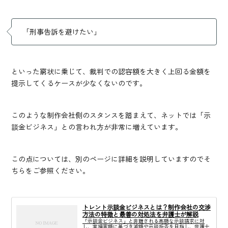
「刑事告訴を避けたい」
といった窮状に乗じて、裁判での認容額を大きく上回る金額を
提示してくるケースが少なくないのです。
このような制作会社側のスタンスを踏まえて、ネットでは「示
談金ビジネス」との言われ方が非常に増えています。
この点については、別のページに詳細を説明していますのでそ
ちらをご参照ください。
トレント示談金ビジネスとは？制作会社の交渉
方法の特徴と最善の対処法を弁護士が解説
「示談金ビジネス」と非難される高額な示談請求に対
し、実損害額に基づき減額や示談拒否を目指し、弁護士