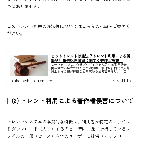
ではありません。
このトレント利用の違法性についてはこちらの記事をご参照く
ださい。
ビットトレントは違法？トレント利用による訴
訟や刑事告訴の確率に関する弁護士解説！
このコラムでは、突然プロバイダから届いた意見照会、
開示命令が発令された旨の通知書、制作会社側代理人弁
護士からの損害賠償などを求める通知書を受け、「自分
のトレント利用は違法だったのか？」と慌て、不安を抱
えた方に向けたものです。
2025.11.18
kakehashi-torrent.com
⑵
トレント利用による著作権侵害について
トレントシステムの本質的な特徴は、利用者が特定のファイル
をダウンロード（入手）するのと同時に、既に所持しているフ
ァイルの一部（ピース）を他のユーザーに提供（アップロー