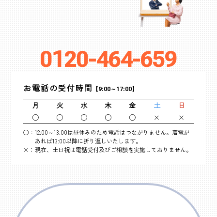
0120-464-659
お電話の受付時間
【9:00～17:00】
月
火
水
木
金
土
日
○
○
○
○
○
×
×
○：
12:00～13:00は昼休みのため電話はつながりません。着電が
あれば13:00以降に折り返しいたします。
×：
現在、土日祝は電話受付及びご相談を実施しておりません。