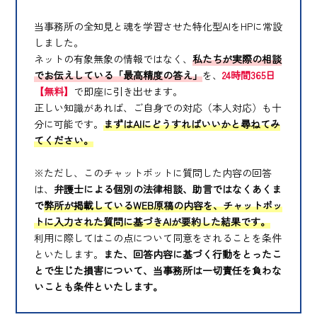
当事務所の全知見と魂を学習させた特化型AIをHPに常設
しました。
ネットの有象無象の情報ではなく、
私たちが実際の相談
でお伝えしている「最高精度の答え」
を、
24時間365日
【無料】
で即座に引き出せます。
正しい知識があれば、ご自身での対応（本人対応）も十
分に可能です。
まずはAIにどうすればいいかと尋ねてみ
てください。
※ただし、このチャットボットに質問した内容の回答
は、
弁護士による個別の法律相談、助言ではなくあくま
で
弊所が掲載しているWEB原稿の内容を、チャットボッ
トに入力された質問に基づきAIが要約した結果です。
利用に際してはこの点について同意をされることを条件
といたします。
また、回答内容に基づく行動をとったこ
とで生じた損害について、当事務所は一切責任を負わな
いことも条件といたします。