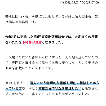
2026.05.22
2026.07.09
普段は岡山・香川を拠点に活動している弁護士法人岡山香川架
け橋法律事務所です。
今年3月に実施した第1回東京出張相談会では、大変多くの反響
をいただき
予約枠が満席
となりました。
ご来場いただいた皆様からは「ずっと一人で抱え込んでいたの
で、専門家と直接会って話せて本当に安心した」という安堵の
お声を多数いただいております。
第1回を終えて、
遠方という物理的な距離を理由に相談をためら
っている方
や、やはり
直接対面で状況を整理したい
と希望され
る方が依然として多くいらっしゃると実感いたしました。