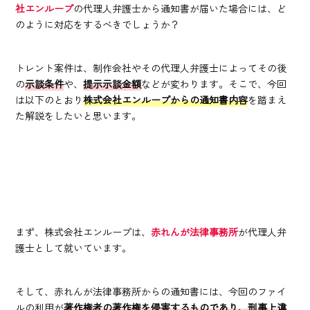
社エンループ
の代理人弁護士から通知書が届いた場合には、ど
のように対応をするべきでしょうか？
トレント案件は、制作会社やその代理人弁護士によってその後
の
示談条件
や、
提示示談金額
などが変わります。そこで、今回
は以下のとおり
株式会社エンループからの通知書内容
を踏まえ
た解説をしたいと思います。
まず、株式会社エンループは、
赤れんが法律事務所
が代理人弁
護士として就いています。
そして、赤れんが法律事務所からの通知書には、今回のファイ
ルの利用が
著作権者の著作権を侵害するものであり、刑事上違