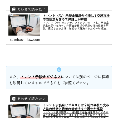
トレント（AV）示談金請求の相場は？交渉方法
や対処法も含めて弁護士が解説
トレント（AV）でコンテンツをダウンロードし、示談金
請求が届いた方へ。弁護士が相場や請求の法的根拠を解
説。適切な交渉方法、無視せず解決するための対処法を
いますぐ確認しましょう。
kakehashi-law.com
また、
トレント示談金ビジネス
については別のページに詳細
を説明していますのでそちらをご参照ください。
トレント示談金ビジネスとは？制作会社の交渉
方法の特徴と最善の対処法を弁護士が解説
トレント示談金請求は、権利者が著作権を守るための正
当な法的手続きです。決してビジネスではありません。
制作会社の交渉の特徴と、高額請求から身を守る最善の