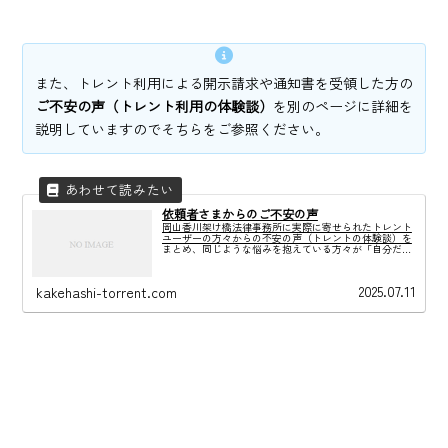
また、トレント利用による開示請求や通知書を受領した方の
ご不安の声（トレント利用の体験談）
を別のページに詳細を
説明していますのでそちらをご参照ください。
依頼者さまからのご不安の声
岡山香川架け橋法律事務所に実際に寄せられたトレント
ユーザーの方々からの不安の声（トレントの体験談）を
まとめ、同じような悩みを抱えている方々が「自分だけ
ではない」と少しでも安心できる場を提供したいと考え
ています。少しでもご不安の解消にお役立ちできればと
思います。
2025.07.11
kakehashi-torrent.com