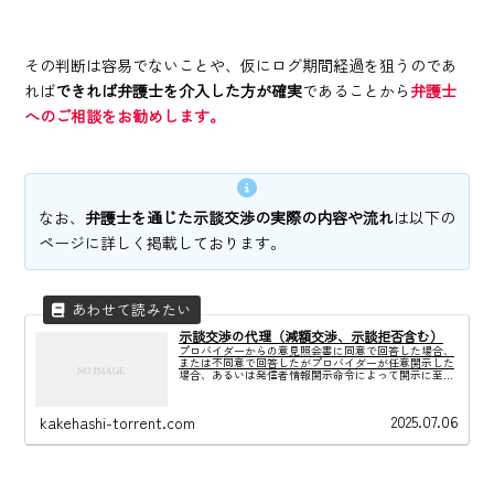
その判断は容易でないことや、仮にログ期間経過を狙うのであ
れば
できれば弁護士を介入した方が確実
であることから
弁護士
へのご相談をお勧めします。
なお、
弁護士を通じた示談交渉の実際の内容や流れ
は以下の
ページに詳しく掲載しております。
示談交渉の代理（減額交渉、示談拒否含む）
プロバイダーからの意見照会書に同意で回答した場合、
または不同意で回答したがプロバイダーが任意開示した
場合、あるいは発信者情報開示命令によって開示に至っ
た場合、製作会社との示談交渉が開始されます。示談に
は「個別合意」と「包括合意」があります。
2025.07.06
kakehashi-torrent.com