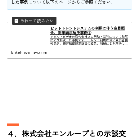
した事例
について以下のページからご参照ください。
ビットトレントシステムの利用に伴う意見照
会、開示請求解決事例⑥
アダルトビデオの製作会社との訴訟・裁判について和解
により解決した事例です。トレント利用に伴い発信者情
報開示、損害賠償請求訴訟の結果、和解により解決に至
りました。
kakehashi-law.com
４．株式会社エンループとの示談交