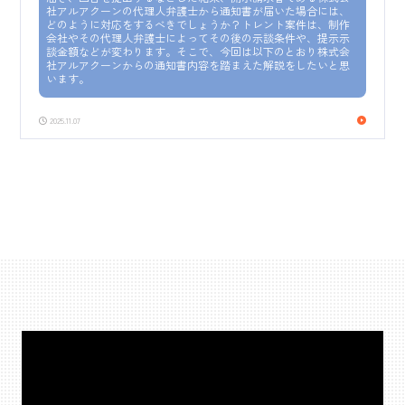
社アルアクーンの代理人弁護士から通知書が届いた場合には、
どのように対応をするべきでしょうか？トレント案件は、制作
会社やその代理人弁護士によってその後の示談条件や、提示示
談金額などが変わります。そこで、今回は以下のとおり株式会
社アルアクーンからの通知書内容を踏まえた解説をしたいと思
います。
2025.11.07
動
画
プ