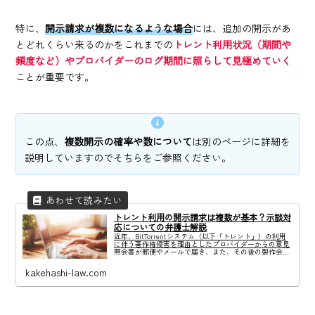
特に、
開示請求が複数になるような場合
には、追加の開示があ
とどれくらい来るのかをこれまでの
トレント利用状況（期間や
頻度など）やプロバイダーのログ期間に照らして見極めていく
ことが重要です。
この点、
複数開示の確率や数について
は別のページに詳細を
説明していますのでそちらをご参照ください。
トレント利用の開示請求は複数が基本？示談対
応についての弁護士解説
近年、BitTorrentシステム（以下「トレント」）の利用
に伴う著作権侵害を理由としたプロバイダーからの意見
照会書が郵便やメールで届き、また、その後の製作会社
からの通知に関するご相談が急増しています。また、期
間を空けて複数社からまばらに開...
kakehashi-law.com