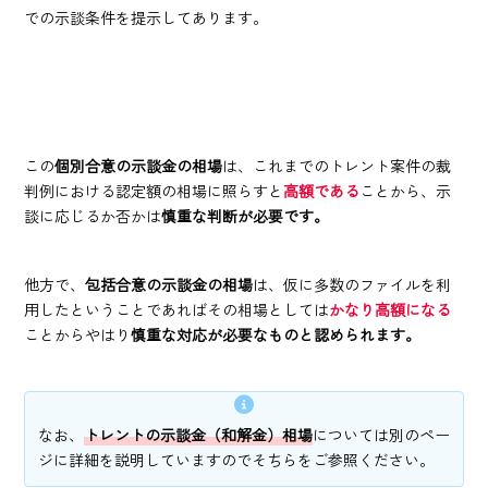
での示談条件を提示してあります。
この
個別合意の示談金の相場
は、これまでのトレント案件の裁
判例における認定額の相場に照らすと
高額である
ことから、示
談に応じるか否かは
慎重な判断が必要です。
他方で、
包括合意の示談金の相場
は、仮に多数のファイルを利
用したということであればその相場としては
かなり高額になる
ことからやはり
慎重な対応が必要なものと認められます。
なお、
トレントの示談金（和解金）相場
については別のペー
ジに詳細を説明していますのでそちらをご参照ください。