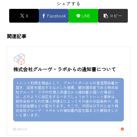
シェアする
X
Facebook
LINE
コピー
関連記事
株式会社グルーヴ・ラボからの通知書について
トレント利用を理由として、プロバイダーからの意見照会書が
届き、回答を提出するなどした結果、開示請求者である株式会
社グルーヴ・ラボの代理人弁護士から通知書が届いた場合に
は、どのように対応をするべきでしょうか？トレント案件は、
制作会社やその代理人弁護士によってその後の示談条件や、提
示示談金額などが変わります。そこで、今回は以下のとおり株
式会社グルーヴ・ラボからの通知書内容を踏まえた解説をした
いと思います。
2025.11.07