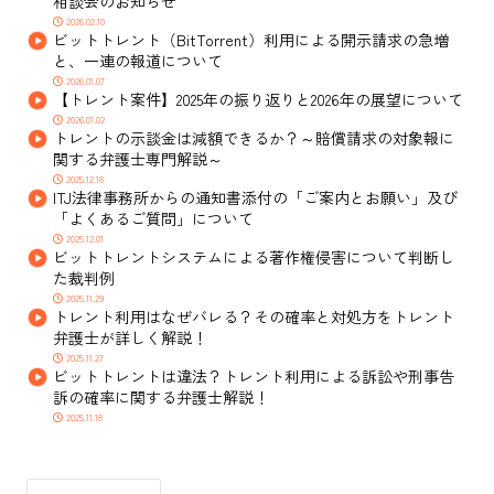
相談会のお知らせ
2026.02.10
ビットトレント（BitTorrent）利用による開示請求の急増
と、一連の報道について
2026.01.07
【トレント案件】2025年の振り返りと2026年の展望について
2026.01.02
トレントの示談金は減額できるか？～賠償請求の対象報に
関する弁護士専門解説～
2025.12.18
ITJ法律事務所からの通知書添付の「ご案内とお願い」及び
「よくあるご質問」について
2025.12.01
ビットトレントシステムによる著作権侵害について判断し
た裁判例
2025.11.29
トレント利用はなぜバレる？その確率と対処方をトレント
弁護士が詳しく解説！
2025.11.27
ビットトレントは違法？トレント利用による訴訟や刑事告
訴の確率に関する弁護士解説！
2025.11.18