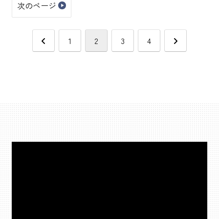
次のページ
前
次
1
2
3
4
へ
へ
動
画
プ
レ
ー
ヤ