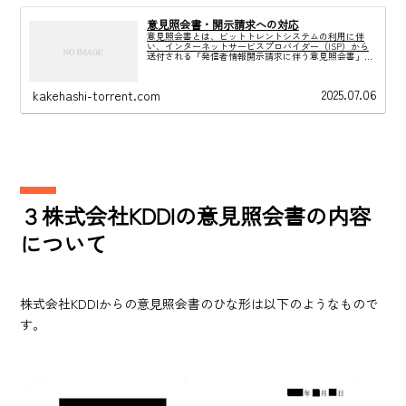
意見照会書・開示請求への対応
意見照会書とは、ビットトレントシステムの利用に伴
い、インターネットサービスプロバイダー（ISP）から
送付される「発信者情報開示請求に伴う意見照会書」の
ことです。開示請求の方法がいずれによるかによって回
答書への対応方法も異なってきます。
2025.07.06
kakehashi-torrent.com
３株式会社KDDIの意見照会書の内容
について
株式会社KDDIからの意見照会書のひな形は以下のようなもので
す。