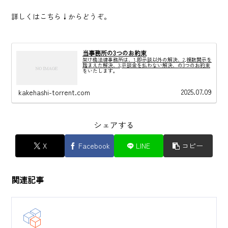
詳しくはこちら↓からどうぞ。
当事務所の3つのお約束
架け橋法律事務所は、1,即示談以外の解決、2,複数開示を
踏まえた解決、3,示談金を払わない解決、の3つのお約束
をいたします。
2025.07.09
kakehashi-torrent.com
シェアする
X
Facebook
LINE
コピー
関連記事