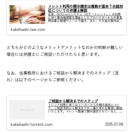
トレント利用の開示請求は複数が基本？示談対
応についての弁護士解説
近年、BitTorrentシステム（以下「トレント」）の利用
に伴う著作権侵害を理由としたプロバイダーからの意見
照会書が郵便やメールで届き、また、その後の製作会社
からの通知に関するご相談が急増しています。また、期
間を空けて複数社からまばらに開...
kakehashi-law.com
どちらがどのようなメリットデメリットなのかの判断が難しい
場合には弁護士にご相談いただけたらと思います。
なお、当事務所におけるご相談から解決までのステップ（流
れ）は以下のページからご参照ください。
ご相談から解決までのステップ
トレント利用に伴うAVメーカーからの開示請求につい
て、ご相談予約から解決までの一連の流れを簡潔に解説
いたします。トレント関連で開示請求されている人、実
際の解決までの流れを知りたい方はぜひ参考にしてくだ
さい。
2025.07.06
kakehashi-torrent.com