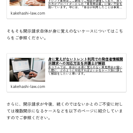
トレント案件はここ数年でご相談が激増しており、多く
の方がプロバイダーからの「意見照会書」に強い不安を
抱いています。中には、「自分が利用したことは事実だ
から」「家族や会社にばれえるのは避けたい」との考え
kakehashi-law.com
から過度に委縮し、もはや示談に応じるしか...
そもそも開示請求自体が身に覚えのないケースについてはこち
らをご参照ください。
身に覚えがないトレント利用での発信者情報開
示請求への対応方法を弁護士が解説
本コラムでは、自分には身に覚えのない意見照会が届い
た際に、どのように対処すればよいかをケース別に詳し
く解説をしたいと思います。
kakehashi-law.com
さらに、開示請求が今後、続くのではないかとのご不安に対し
ては複数開示になるケースなどを以下のページに紹介していま
すのでご参照ください。