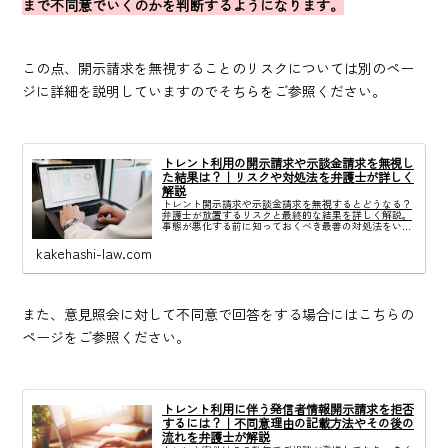
まで不同意でいくのかを判断するようになります。
この点、開示請求を無視することのリスクについては別のペー
ジに詳細を説明していますのでそちらをご参照ください。
トレント利用の開示請求や示談金請求を無視し
た結果は？｜リスクや対処法を弁護士が詳しく
解説
トレント開示請求や示談金請求を無視するとどうなる？
弁護士が放置するリスクと最終的な結果を詳しく解説。
事態が悪化する前に知っておくべき最善の対処法をいま
すぐ確認してください。
kakehashi-law.com
また、意見照会に対して不同意で回答をする場合にはこちらの
ページをご参照ください。
トレント利用に伴う発信者情報開示請求を拒否
するには？｜不同意理由の記載方法やその後の
流れを弁護士が解説