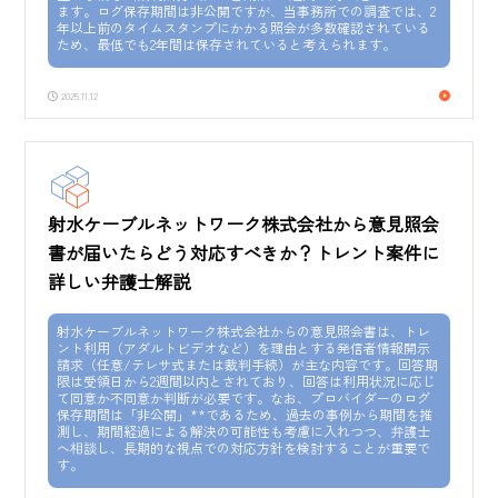
ます。ログ保存期間は非公開ですが、当事務所での調査では、2
年以上前のタイムスタンプにかかる照会が多数確認されている
ため、最低でも2年間は保存されていると考えられます。
2025.11.12
射水ケーブルネットワーク株式会社から意見照会
書が届いたらどう対応すべきか？トレント案件に
詳しい弁護士解説
射水ケーブルネットワーク株式会社からの意見照会書は、トレ
ント利用（アダルトビデオなど）を理由とする発信者情報開示
請求（任意/テレサ式または裁判手続）が主な内容です。回答期
限は受領日から2週間以内とされており、回答は利用状況に応じ
て同意か不同意か判断が必要です。なお、プロバイダーのログ
保存期間は「非公開」**であるため、過去の事例から期間を推
測し、期間経過による解決の可能性も考慮に入れつつ、弁護士
へ相談し、長期的な視点での対応方針を検討することが重要で
す。