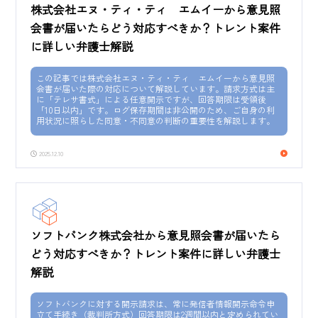
株式会社エヌ・ティ・ティ エムイーから意見照
会書が届いたらどう対応すべきか？トレント案件
に詳しい弁護士解説
この記事では株式会社エヌ・ティ・ティ エムイーから意見照
会書が届いた際の対応について解説しています。請求方式は主
に「テレサ書式」による任意開示ですが、回答期限は受領後
「10日以内」です。ログ保存期間は非公開のため、ご自身の利
用状況に照らした同意・不同意の判断の重要性を解説します。
2025.12.10
ソフトバンク株式会社から意見照会書が届いたら
どう対応すべきか？トレント案件に詳しい弁護士
解説
ソフトバンクに対する開示請求は、常に発信者情報開示命令申
立て手続き（裁判所方式）回答期限は2週間以内と定められてい